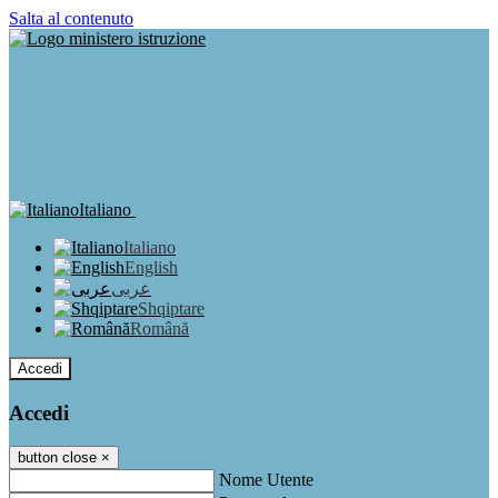
Salta al contenuto
Italiano
Italiano
English
عربى
Shqiptare
Română
Accedi
Accedi
button close
×
Nome Utente