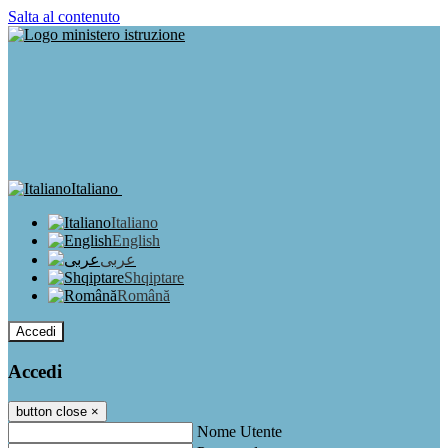
Salta al contenuto
Italiano
Italiano
English
عربى
Shqiptare
Română
Accedi
Accedi
button close
×
Nome Utente