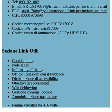
Tel:
0931921002
Email:
SRIC81700V@istruzione.it
Link per inviare una mail
PEC:
sric81700v@pec.istruzione.it
Link per inviare una mail
C.F.: 80001970898
Codice meccanografico: SRIC81700V
Codice IPA: istsc_sric81700v
Codice unico di fatturazione (CUF): UFXUHB
Sezione Link Utili
Cookie policy
Note legali
Informativa Privacy
Ufficio Relazioni con il Pubblico
Dichiarazione di accessibilità
Obiettivi di accessibilità
Whistleblowing
Gestione consensi cookie
Amministrazione trasparente
Pagina visualizzata
416
volte