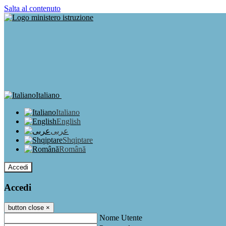
Salta al contenuto
Italiano
Italiano
English
عربى
Shqiptare
Română
Accedi
Accedi
button close
×
Nome Utente