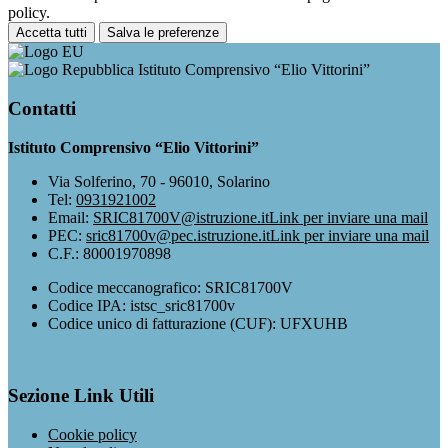
policy.
Accetta tutti
Salva le preferenze
Istituto Comprensivo “Elio Vittorini”
Contatti
Istituto Comprensivo “Elio Vittorini”
Via Solferino, 70 - 96010, Solarino
Tel:
0931921002
Email:
SRIC81700V@istruzione.it
Link per inviare una mail
PEC:
sric81700v@pec.istruzione.it
Link per inviare una mail
C.F.: 80001970898
Codice meccanografico: SRIC81700V
Codice IPA: istsc_sric81700v
Codice unico di fatturazione (CUF): UFXUHB
Sezione Link Utili
Cookie policy