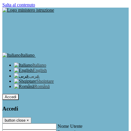
Salta al contenuto
Italiano
Italiano
English
عربى
Shqiptare
Română
Accedi
Accedi
button close
×
Nome Utente