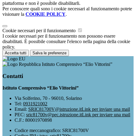
piattaforma e non è possibile disabilitarli.
Per conoscere quali sono i cookie necessari al funzionamento potete
visionare la
COOKIE POLICY
.
Cookie necessari per il funzionamento
I cookie necessari per il funzionamento non possono essere
disabilitati. È possibile consultare l'elenco nella pagina della cookie
policy.
Accetta tutti
Salva le preferenze
Istituto Comprensivo “Elio Vittorini”
Contatti
Istituto Comprensivo “Elio Vittorini”
Via Solferino, 70 - 96010, Solarino
Tel:
0931921002
Email:
SRIC81700V@istruzione.it
Link per inviare una mail
PEC:
sric81700v@pec.istruzione.it
Link per inviare una mail
C.F.: 80001970898
Codice meccanografico: SRIC81700V
Codice IPA: istsc_sric81700v