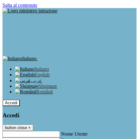
Salta al contenuto
Italiano
Italiano
English
عربى
Shqiptare
Română
Accedi
Accedi
button close
×
Nome Utente