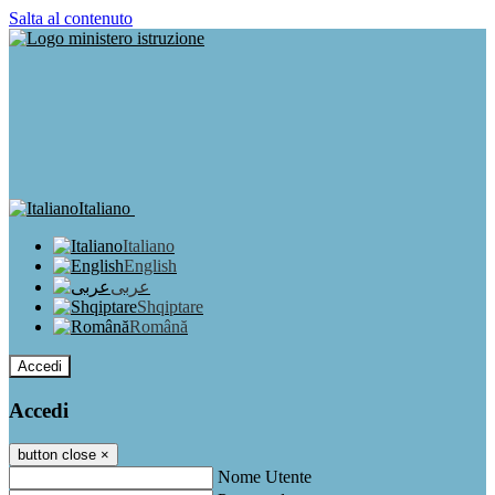
Salta al contenuto
Italiano
Italiano
English
عربى
Shqiptare
Română
Accedi
Accedi
button close
×
Nome Utente